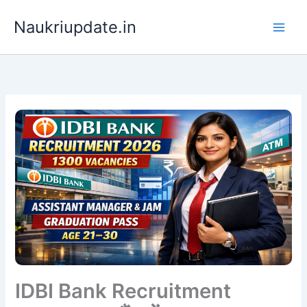
Skip
Naukriupdate.in
to
content
IDBI Bank Recruitment