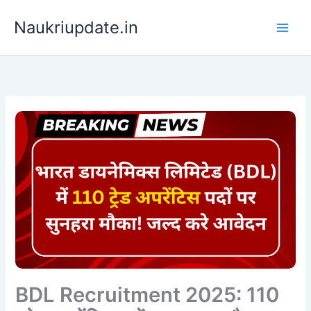
Skip
Naukriupdate.in
to
content
BDL Recruitment 2025: 110