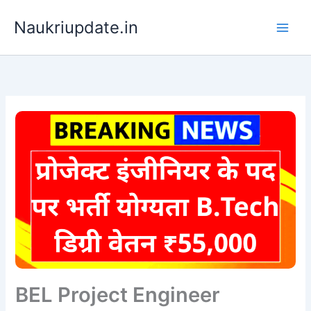
Skip
Naukriupdate.in
to
content
BEL Project Engineer