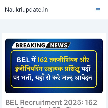
Skip
Naukriupdate.in
to
content
BEL Recruitment 2025: 162