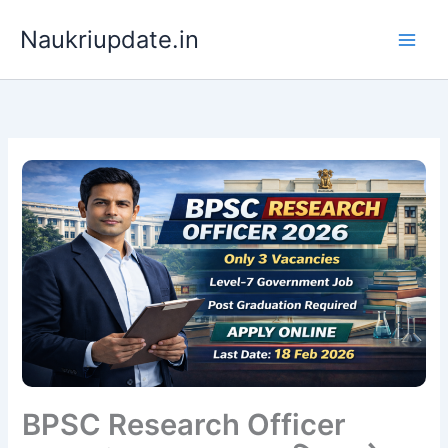
Skip
Naukriupdate.in
to
content
BPSC Research Officer