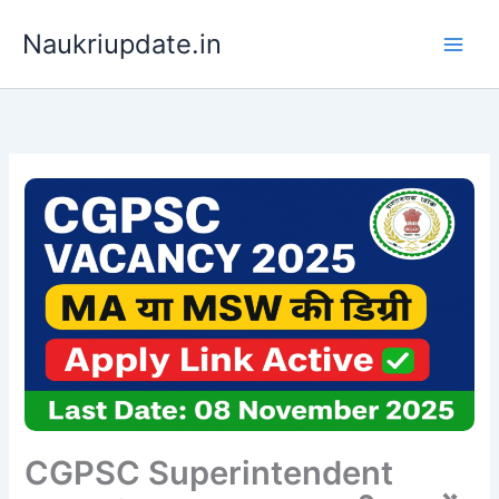
Skip
Naukriupdate.in
to
content
CGPSC Superintendent