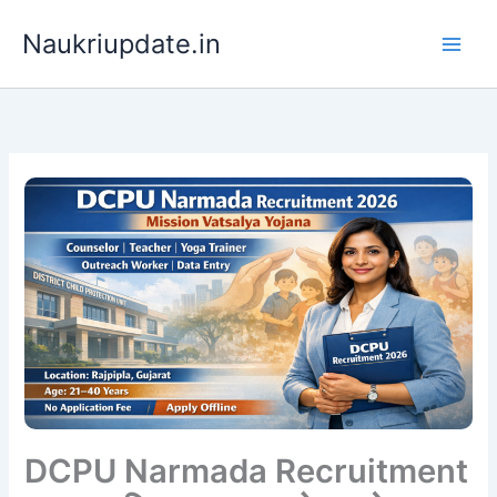
Skip
Naukriupdate.in
to
content
DCPU Narmada Recruitment