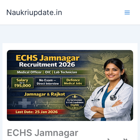
Skip
Naukriupdate.in
to
content
ECHS Jamnagar