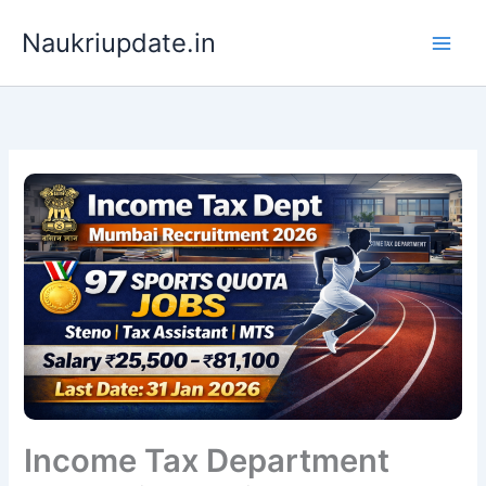
Skip
Naukriupdate.in
to
content
Income Tax Department