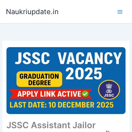
Skip
Naukriupdate.in
to
content
JSSC Assistant Jailor