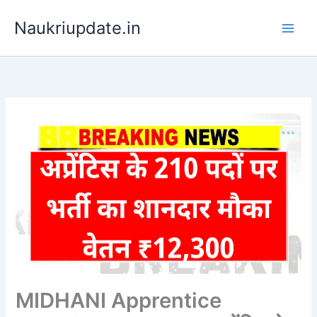
Skip
Naukriupdate.in
to
content
MIDHANI Apprentice