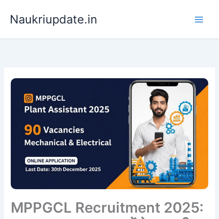
Skip
Naukriupdate.in
to
content
MPPGCL Recruitment 2025: