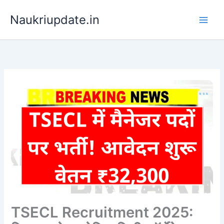
Skip
Naukriupdate.in
to
content
TSECL Recruitment 2025: