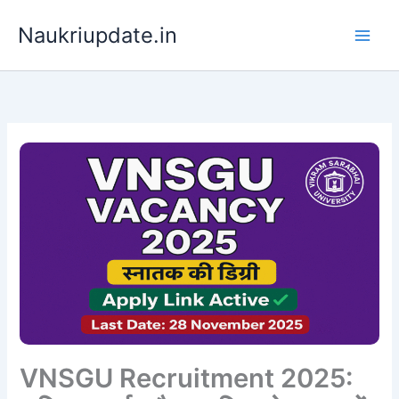
Skip
Naukriupdate.in
to
content
VNSGU Recruitment 2025: