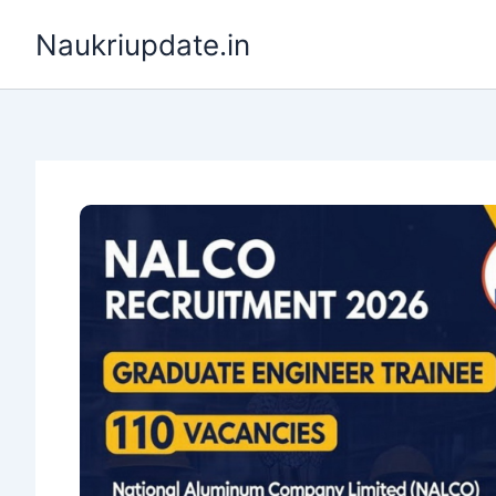
Skip
Naukriupdate.in
to
content