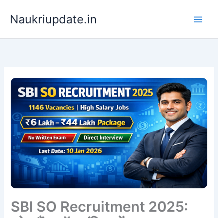
Skip
Naukriupdate.in
to
content
SBI SO Recruitment 2025: