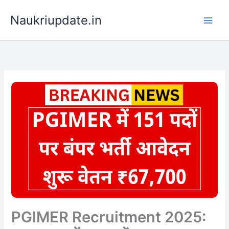
Skip
Naukriupdate.in
to
content
PGIMER Recruitment 2025: