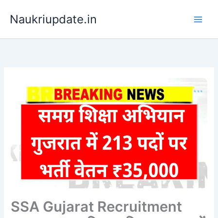
Skip
Naukriupdate.in
to
content
SSA Gujarat Recruitment